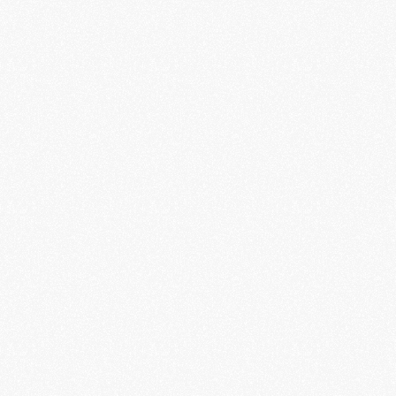
BLOOM est un espace dédié au bien-
être et à la pleine conscience. Nous 
proposons des expériences de 
méditation, de relaxation et de soins, 
en studio à Paris et via des formats 
Quels types de séances proposez-vous 