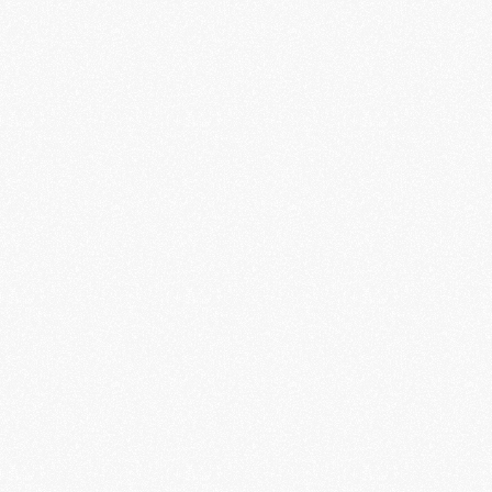
Une expérience pensée pour le calme 
réel
Chez BLOOM, chaque détail est conçu pour ralentir 
vraiment. Lumière, son, rythme, espace : rien n’est laissé au 
hasard. Ici, on ne consomme pas le bien-être, on le vit.
Accessible à tous, sans pression
Aucune performance, aucun niveau à atteindre. Que vous 
découvriez la méditation ou que vous pratiquiez déjà, vous 
êtes guidé avec simplicité et clarté, à votre rythme.