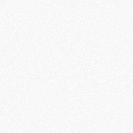
sans culpabiliser ?
Apprenez à profiter pleinement de vos vacances en laissant 
de côté la culpabilité et en faisant du repos une véritable 
priorité.
Pourquoi le cerveau aime ralentir pendant les
vacances
Pourquoi ralentir pendant les vacances est essentiel pour 