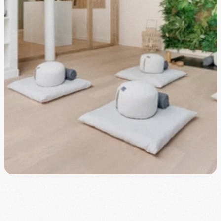
Prendre Contact
Notre offre pour les entreprises
B
l
o
o
m
e
s
t
l
e
p
r
e
m
i
e
r
s
t
u
d
i
o
d
e