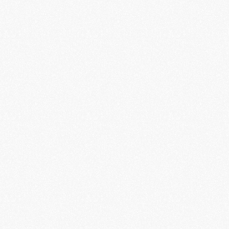
12 mois app The Bloom Space
Commandez maintenant