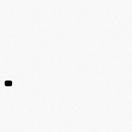
m
é
d
i
t
a
t
i
o
n
m
o
d
e
r
n
e
e
n
F
r
a
n
c
e
.
N
é
à
P
a
r
i
s
,
B
l
o
o
m
p
r
o
p
o
s
e
u
n
e
a
p
p
r
o
c
h
e
c
o
n
t
e
m
p
o
r
a
i
n
e
,
a
c
c
e
s
s
i
b
l
e
e
t
h
u
m
a
i
n
e
d
u
b
i
e
n
-
ê
t
r
e
e
t
d
e
l
a
s
a
n
t
é
m
e
n
t
a
l
e
.
N
o
u
s
c
r
é
o
n
s
d
e
s
e
x
p
é
r
i
e
n
c
e
s
d
e
m
é
d
i
t
a
t
i
o
n
,
d
e
m
o
u
v
e
m
e
n
t
e
t
d
e
p
r
é
s
e
n
c
e
,
f
o
n
d
é
e
s
s
u
r
l
a
s
c
i
e
n
c
e
,
l
’
e
x
p
é
r
i
e
n
c
e
e
t
l
e
l
i
e
n
h
u
m
a
i
n
.
Notre Planning
QU'EST-CE
QUE
BLOOM
?
01.
Des cours, ateliers et formations
02.
Des programmes bien-être pour les 
entreprises