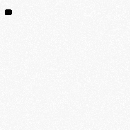
LE
BLOOM
BLOG
Voir tout
Comment profiter pleinement de ses vacances