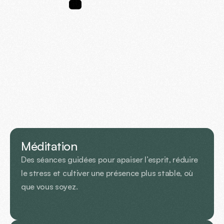
NOTRE
APPLICATION
R
e
c
o
m
m
a
n
d
é
e
p
a
r
:
Voir plus
Méditation
Des séances guidées pour apaiser l’esprit, réduire 
le stress et cultiver une présence plus stable, où 
que vous soyez.