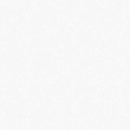
permettre à votre cerveau de récupérer, de réduire le stress 
et de retrouver de la créativité.
Pourquoi avons-nous besoin de ralentir avant les
vacances ?
Découvrez pourquoi ralentir avant les vacances est 
essentiel pour réduire le stress, mieux déconnecter et 
profiter pleinement de votre temps de repos.