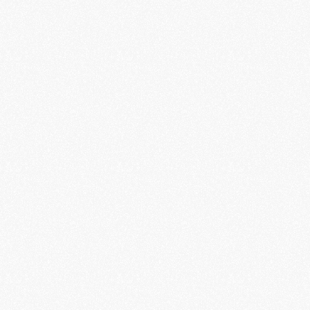
BLOOM est un espace 
dédié au bien-être et à 
la pleine conscience. 
Nous proposons des 
expériences de 
méditation, de 
relaxation et de soins, 
en studio à Paris et via 
Quels types de 
séances proposez-
Avez-vous une 