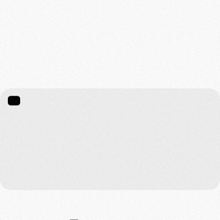
03.
Une plateforme digitale : The Bloom 
Space
FORMATIONS
D
é
c
o
u
v
r
e
z
n
o
s
f
o
r
m
a
t
i
o
n
s
B
l
o
o
m
,
a
p
p
r
e
n
e
z
à
m
é
d
i
t
e
r
,
t
r
a
n
s
m
e
t
t
e
z
e
n
p
l
e
i
n
e
c
o
n
s
c
i
e
n
c
e
Nos Formations