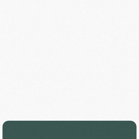
Faut-il avoir déjà 
pratiqué la méditation 
Quelle est la durée 
Proposez-vous des 