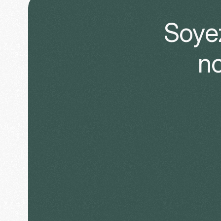
Soyez
no