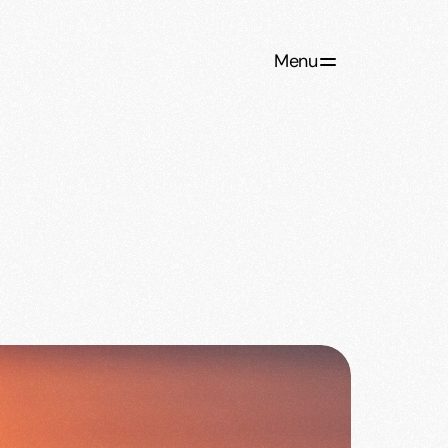
Fermer
Menu 
Accueil
Qu'est-ce que Bloom?
Pour les entreprises
Cours en ligne
Notre application mobile
Nos formations
Nos offres
The Bloom Space Podcast
Le blog Bloom