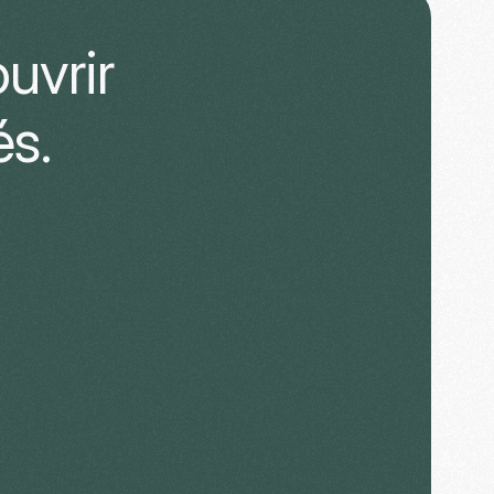
uvrir 
és.