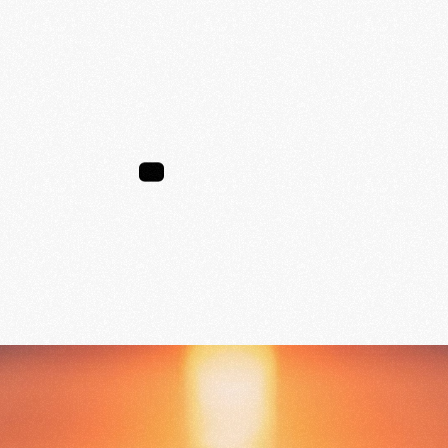
CLUB
MED
X
BLOOM